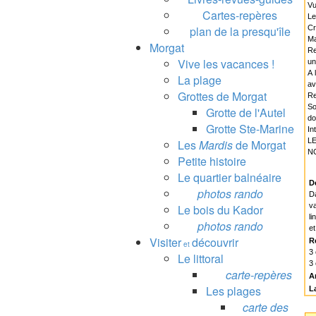
Vu
Cartes-repères
Le
plan de la presqu'île
Cr
Ma
Morgat
Re
Vive les vacances !
un
A 
La plage
av
Grottes de Morgat
Re
So
Grotte de l'Autel
do
Grotte Ste-Marine
In
L
Les
Mardis
de Morgat
N
Petite histoire
Le quartier balnéaire
D
photos rando
D
va
Le bois du Kador
li
photos rando
et
Visiter
découvrir
R
et
3 
Le littoral
3 
carte-repères
A
Les plages
L
carte des