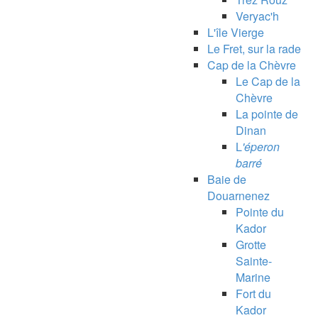
Veryac'h
L'île Vierge
Le Fret, sur la rade
Cap de la Chèvre
Le Cap de la
Chèvre
La pointe de
Dinan
L
'éperon
barré
Baie de
Douarnenez
Pointe du
Kador
Grotte
Sainte-
Marine
Fort du
Kador