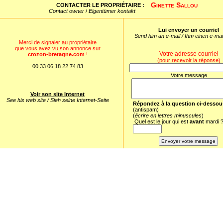
Ginette Sallou
CONTACTER LE PROPRIÉTAIRE :
Contact owner
/
Eigentümer kontakt
Lui envoyer un courriel
Send him an e-mail / Ihm einen e-ma
Merci de signaler au propriétaire
que vous avez vu son annonce sur
Votre adresse courriel
crozon-bretagne.com
!
(pour recevoir la réponse)
00 33 06 18 22 74 83
Votre message
Voir son site Internet
See his web site / Sieh seine Internet-Seite
Répondez à la question ci-dessou
(antispam)
(
écrire en lettres minuscules
)
Quel est le jour qui est
avant
mardi 