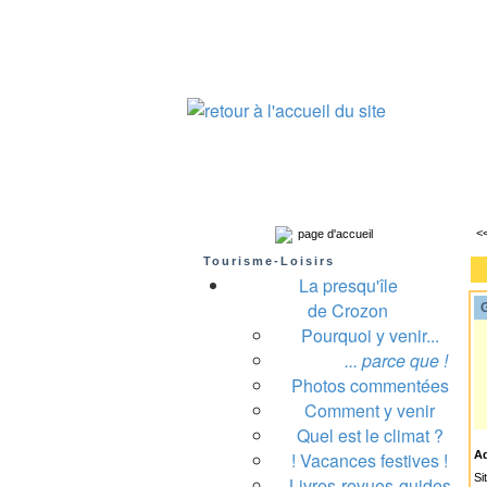
Presqu'île de Crozon : tourisme et infos pratiques
Crozon
Camaret-sur-mer
Roscanvel
Argo
<
page d'accueil
Tourisme-Loisirs
La presqu'île
de Crozon
G
Pourquoi y venir...
A
... parce que !
Photos commentées
Comment y venir
Quel est le climat ?
! Vacances festives !
A
Si
Livres-revues-guides