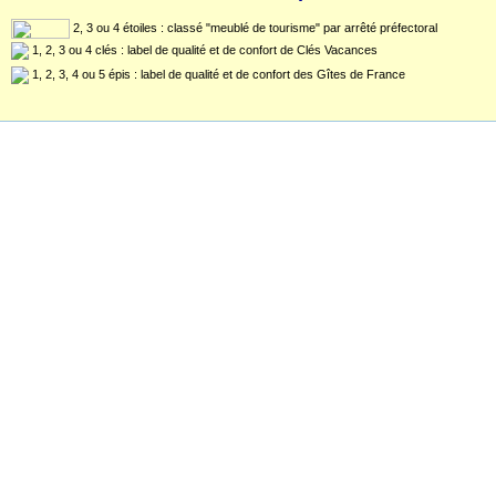
2, 3 ou 4 étoiles : classé "meublé de tourisme" par arrêté préfectoral
1, 2, 3 ou 4 clés : label de qualité et de confort de Clés Vacances
1, 2, 3, 4 ou 5 épis : label de qualité et de confort des Gîtes de France