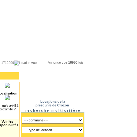
Annonce vue
18950
fois
1712299
location vue
ocalisation
Locations de la
presqu'île de Crozon
qu'y a-t-il à
proximité ?
r e c h e r c h e m u l t i c r i t è r e
Voir les
sponibilités