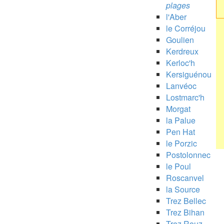
plages
l'Aber
le Corréjou
Goulien
Kerdreux
Kerloc'h
Kersiguénou
Lanvéoc
Lostmarc'h
Morgat
la Palue
Pen Hat
le Porzic
Postolonnec
le Poul
Roscanvel
la Source
Trez Bellec
Trez Bihan
Trez Rouz