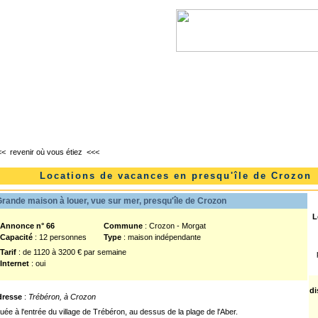
l
Lanvéoc
Landévennec
Telgruc-sur-mer
<<
revenir où vous étiez
<<<
Locations de vacances en presqu'île de Crozon
rande maison à louer, vue sur mer, presqu'île de Crozon
L
nnonce n° 66
Commune
: Crozon - Morgat
Capacité
: 12 personnes
Type
: maison indépendante
Tarif
: de 1120 à 3200 € par semaine
Internet
: oui
di
dresse
:
Trébéron, à Crozon
tuée à l'entrée du village de Trébéron, au dessus de la plage de l'Aber.