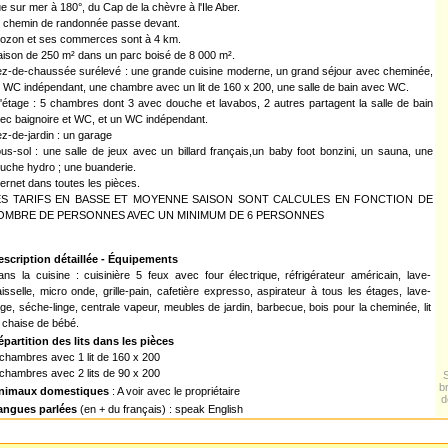
e sur mer à 180°, du Cap de la chèvre à l'Ile Aber.
 chemin de randonnée passe devant.
ozon et ses commerces sont à 4 km.
ison de 250 m² dans un parc boisé de 8 000 m².
z-de-chaussée surélevé : une grande cuisine moderne, un grand séjour avec cheminée,
 WC indépendant, une chambre avec un lit de 160 x 200, une salle de bain avec WC.
l'étage : 5 chambres dont 3 avec douche et lavabos, 2 autres partagent la salle de bain
ec baignoire et WC, et un WC indépendant.
z-de-jardin : un garage
us-sol : une salle de jeux avec un billard français,un baby foot bonzini, un sauna, une
uche hydro ; une buanderie.
ternet dans toutes les pièces.
ES TARIFS EN BASSE ET MOYENNE SAISON SONT CALCULES EN FONCTION DE
OMBRE DE PERSONNES AVEC UN MINIMUM DE 6 PERSONNES
escription détaillée - Équipements
ans la cuisine : cuisinière 5 feux avec four électrique, réfrigérateur américain, lave-
isselle, micro onde, grille-pain, cafetière expresso, aspirateur à tous les étages, lave-
nge, séche-linge, centrale vapeur, meubles de jardin, barbecue, bois pour la cheminée, lit
 chaise de bébé.
épartition des lits dans les pièces
chambres avec 1 lit de 160 x 200
chambres avec 2 lits de 90 x 200
b
nimaux domestiques
: A voir avec le propriétaire
d
angues parlées
(en + du français) : speak English