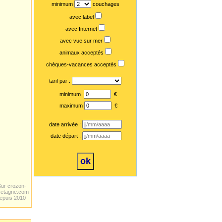
minimum
couchages
avec label
avec Internet
avec vue sur mer
animaux acceptés
chèques-vacances acceptés
tarif par :
minimum
€
maximum
€
date arrivée :
date départ :
Sur crozon-
retagne.com
epuis 2010