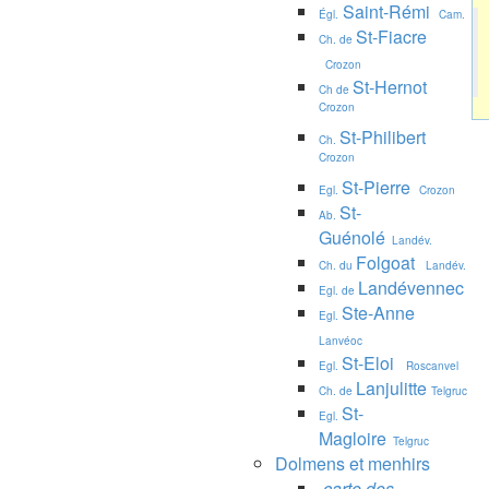
Saint-Rémi
Égl.
Cam.
St-Fiacre
Ch. de
Crozon
St-Hernot
Ch de
Crozon
St-Philibert
Ch.
Crozon
St-Pierre
Egl.
Crozon
St-
Ab.
Guénolé
Landév.
Folgoat
Ch. du
Landév.
Landévennec
Egl. de
Ste-Anne
Egl.
Lanvéoc
St-Eloi
Egl.
Roscanvel
Lanjulitte
Ch. de
Telgruc
St-
Egl.
Magloire
Telgruc
Dolmens et menhirs
carte des