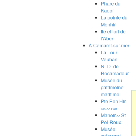
Phare du
Kador
La pointe du
Menhir
Ile et fort de
l'Aber
À Camaret-sur-mer
La Tour
Vauban
N.-D. de
Rocamadour
Musée du
patrimoine
maritime
Pte Pen Hir
Tas de Pois
Manoir
St-
de
Pol-Roux
Musée