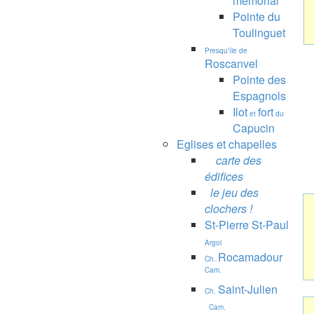
mémorial
Pointe du
Toulinguet
Presqu'île de
Roscanvel
Pointe des
Espagnols
Ilot
fort
et
du
Capucin
Eglises et chapelles
carte des
édifices
le jeu des
clochers !
St-Pierre St-Paul
Argol
Rocamadour
Ch.
Cam.
Saint-Julien
Ch.
Cam.