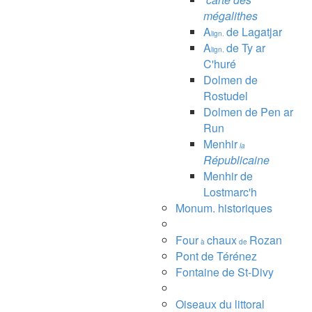
mégalithes
A
de Lagatjar
lign.
A
de Ty ar
lign.
C'huré
Dolmen de
Rostudel
Dolmen de Pen ar
Run
Menhir
la
Républicaine
Menhir de
Lostmarc'h
Monum. historiques
Four
chaux
Rozan
à
de
Pont de Térénez
Fontaine de St-Divy
Oiseaux du littoral