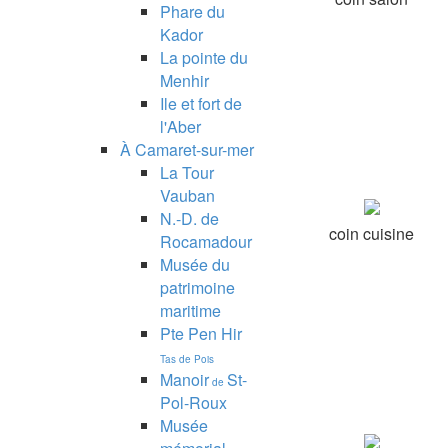
Phare du
Kador
La pointe du
Menhir
Ile et fort de
l'Aber
À Camaret-sur-mer
La Tour
Vauban
N.-D. de
coin cuisine
Rocamadour
Musée du
patrimoine
maritime
Pte Pen Hir
Tas de Pois
Manoir
St-
de
Pol-Roux
Musée