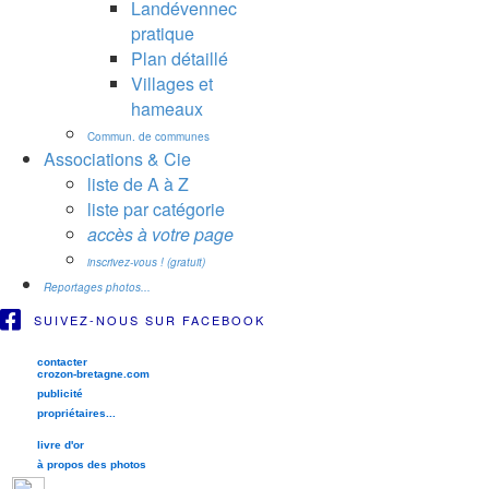
Landévennec
pratique
Plan détaillé
Villages et
hameaux
Commun. de communes
Associations & Cie
liste de A à Z
liste par catégorie
accès à votre page
inscrivez-vous ! (gratuit)
Reportages photos...
SUIVEZ-NOUS SUR FACEBOOK
contacter
crozon-bretagne.com
publicité
propriétaires...
livre d'or
à propos des photos