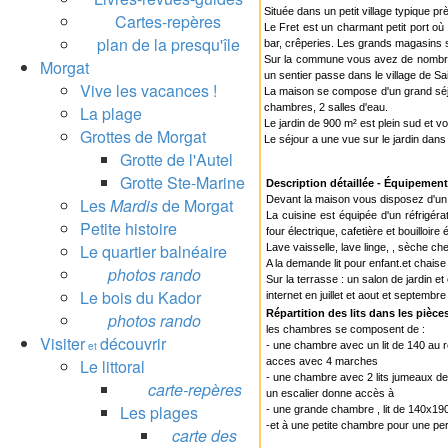
Située dans un petit village typique p
Cartes-repères
Le Fret est un charmant petit port où
plan de la presqu'île
bar, crêperies. Les grands magasins 
Sur la commune vous avez de nombre
Morgat
un sentier passe dans le village de Sa
Vive les vacances !
La maison se compose d'un grand séj
chambres, 2 salles d'eau.
La plage
Le jardin de 900 m² est plein sud et v
Grottes de Morgat
Le séjour a une vue sur le jardin dans 
Grotte de l'Autel
Grotte Ste-Marine
Description détaillée - Équipemen
Devant la maison vous disposez d'un 
Les
Mardis
de Morgat
La cuisine est équipée d'un réfrigéra
Petite histoire
four électrique, cafetière et bouilloire é
Le quartier balnéaire
Lave vaisselle, lave linge, , sèche ch
A la demande lit pour enfant.et chaise
photos rando
Sur la terrasse : un salon de jardin e
Le bois du Kador
internet en juillet et aout et septembre
Répartition des lits dans les pièce
photos rando
les chambres se composent de :
Visiter
découvrir
et
- une chambre avec un lit de 140 au
Le littoral
acces avec 4 marches
- une chambre avec 2 lits jumeaux 
carte-repères
un escalier donne accès à
Les plages
- une grande chambre , lit de 140x19
-et à une petite chambre pour une per
carte des