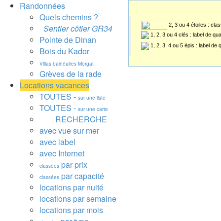
Randonnées
Quels chemins ?
2, 3 ou 4 étoiles : cl
Sentier côtier GR34
1, 2, 3 ou 4 clés : label de qu
Pointe de Dinan
1, 2, 3, 4 ou 5 épis : label de
Bois du Kador
Villas balnéaires Morgat
Grèves de la rade
Locations vacances
TOUTES -
sur une liste
TOUTES -
sur une carte
RECHERCHE
avec vue sur mer
avec label
avec Internet
par prix
classées
par capacité
classées
locations par nuité
locations par semaine
locations par mois