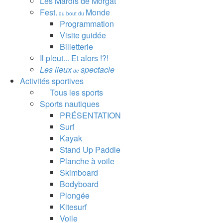
Les Mardis de Morgat
Fest.
Monde
du bout du
Programmation
Visite guidée
Billetterie
Il pleut... Et alors !?!
Les lieux
spectacle
de
Activités sportives
Tous les sports
Sports nautiques
PRÉSENTATION
Surf
Kayak
Stand Up Paddle
Planche à voile
Skimboard
Bodyboard
Plongée
Kitesurf
Voile