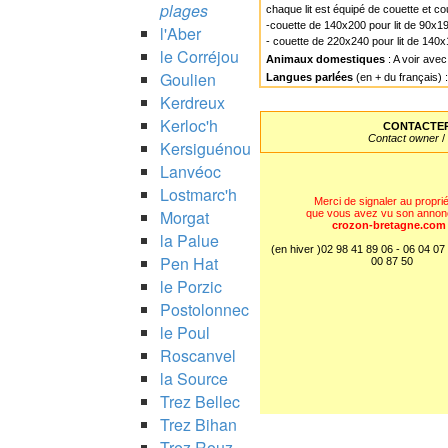
plages
chaque lit est équipé de couette et cou
-couette de 140x200 pour lit de 90x1
l'Aber
- couette de 220x240 pour lit de 140
le Corréjou
Animaux domestiques
: A voir avec
Goulien
Langues parlées
(en + du français) 
Kerdreux
Kerloc'h
CONTACTER
Contact owner
/
Kersiguénou
Lanvéoc
Lostmarc'h
Merci de signaler au proprié
Morgat
que vous avez vu son annon
crozon-bretagne.com
la Palue
(en hiver )02 98 41 89 06 - 06 04 07
Pen Hat
00 87 50
le Porzic
Postolonnec
le Poul
Roscanvel
la Source
Trez Bellec
Trez Bihan
Trez Rouz