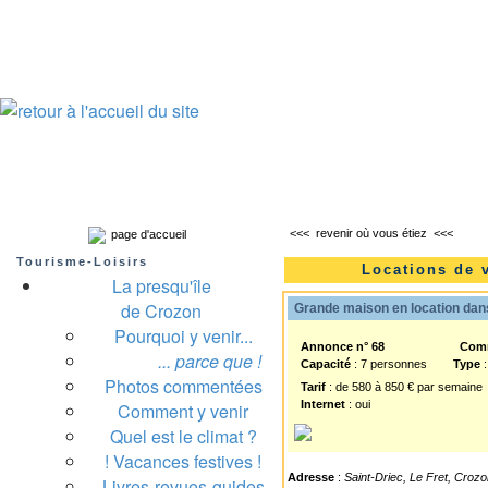
Presqu'île de Crozon : tourisme et infos pratiques
Crozon
Camaret-sur-mer
Roscanvel
Argol
Lanvéoc
Landévennec
<<<
revenir où vous étiez
<<<
page d'accueil
Tourisme-Loisirs
Locations de 
La presqu'île
de Crozon
Grande maison en location dans
Pourquoi y venir...
Annonce n° 68
Com
... parce que !
Capacité
: 7 personnes
Type
:
Photos commentées
Tarif
: de 580 à 850 € par semaine
Internet
: oui
Comment y venir
Quel est le climat ?
! Vacances festives !
Adresse
:
Saint-Driec, Le Fret, Croz
Livres-revues-guides