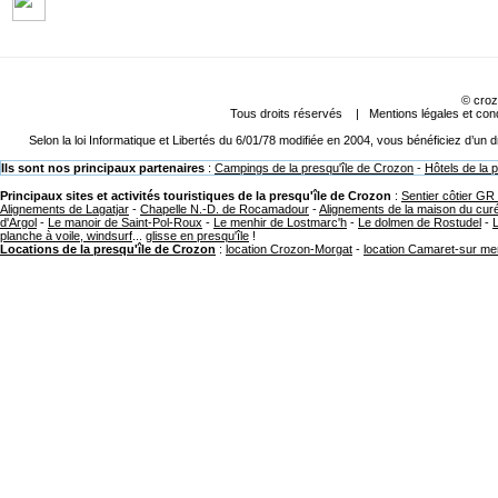
©
croz
Tous droits réservés |
Mentions légales et cond
Selon la loi Informatique et Libertés du 6/01/78 modifiée en 2004, vous bénéficiez d’un
Ils sont nos principaux partenaires
:
Campings de la presqu'île de Crozon
-
Hôtels de la 
Principaux sites et activités touristiques de la presqu'île de Crozon
:
Sentier côtier GR
Alignements de Lagatjar
-
Chapelle N.-D. de Rocamadour
-
Alignements de la maison du cur
d'Argol
-
Le manoir de Saint-Pol-Roux
-
Le menhir de Lostmarc'h
-
Le dolmen de Rostudel
-
planche à voile, windsurf
...
glisse en presqu'île
!
Locations de la presqu'île de Crozon
:
location Crozon-Morgat
-
location Camaret-sur me