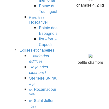
mémorial
chambre 4, 2 lits
Pointe du
Toulinguet
Presqu'île de
Roscanvel
Pointe des
Espagnols
Ilot
fort
et
du
Capucin
Eglises et chapelles
carte des
édifices
petite chambre
le jeu des
clochers !
St-Pierre St-Paul
Argol
Rocamadour
Ch.
Cam.
Saint-Julien
Ch.
Cam.