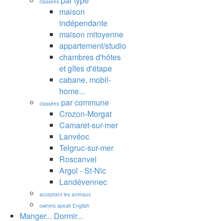
par type
classées
maison
indépendante
maison mitoyenne
appartement/studio
chambres d'hôtes
et gîtes d'étape
cabane, mobil-
home...
par commune
classées
Crozon-Morgat
Camaret-sur-mer
Lanvéoc
Telgruc-sur-mer
Roscanvel
Argol - St-Nic
Landévennec
acceptant les animaux
owners speak English
Manger... Dormir...