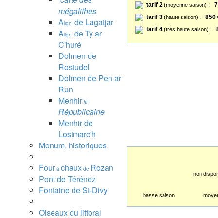
tarif 2
:
7
(moyenne saison)
mégalithes
tarif 3
:
850 
(haute saison)
A
de Lagatjar
lign.
tarif 4
:
(très haute saison)
A
de Ty ar
lign.
C'huré
Dolmen de
Rostudel
Dolmen de Pen ar
Run
Menhir
la
Républicaine
Menhir de
Lostmarc'h
Monum. historiques
Four
chaux
Rozan
à
de
non dispon
Pont de Térénez
Fontaine de St-Divy
basse saison
moyen
Oiseaux du littoral