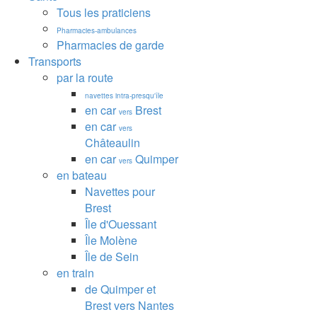
Tous les praticiens
Pharmacies-ambulances
Pharmacies de garde
Transports
par la route
navettes intra-presqu'île
en car
Brest
vers
en car
vers
Châteaulin
en car
Quimper
vers
en bateau
Navettes pour
Brest
Île d'Ouessant
Île Molène
Île de Sein
en train
de Quimper et
Brest vers Nantes