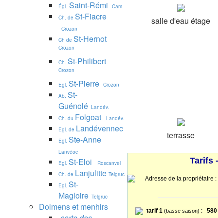
Saint-Rémi
Égl.
Cam.
St-Fiacre
Ch. de
salle d'eau étage
Crozon
St-Hernot
Ch de
Crozon
St-Philibert
Ch.
Crozon
St-Pierre
Egl.
Crozon
St-
Ab.
Guénolé
Landév.
Folgoat
Ch. du
Landév.
Landévennec
Egl. de
terrasse
Ste-Anne
Egl.
Lanvéoc
Tarifs
St-Eloi
Egl.
Roscanvel
Lanjulitte
Ch. de
Telgruc
Adresse de la propriétaire 
St-
Egl.
Magloire
Telgruc
Dolmens et menhirs
tarif 1
:
580
(basse saison)
carte des