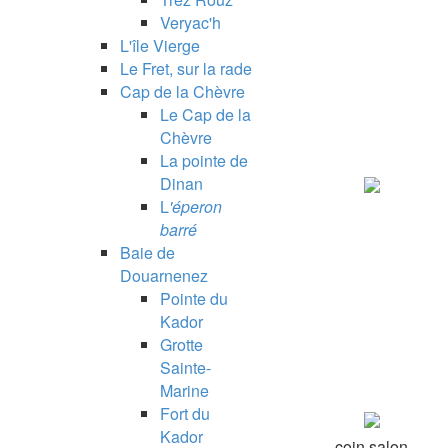
Veryac'h
L'île Vierge
Le Fret, sur la rade
Cap de la Chèvre
Le Cap de la
Chèvre
La pointe de
Dinan
L
'éperon
barré
Baie de
Douarnenez
Pointe du
Kador
Grotte
Sainte-
Marine
Fort du
Kador
coin salon