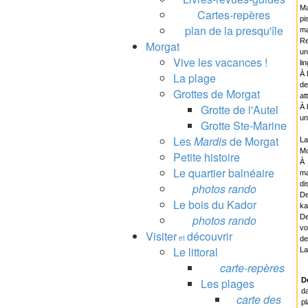
Ma
Cartes-repères
pi
plan de la presqu'île
ma
Re
Morgat
un
Vive les vacances !
li
À 
La plage
de
Grottes de Morgat
at
Grotte de l'Autel
À 
un
Grotte Ste-Marine
Les
Mardis
de Morgat
La
Mo
Petite histoire
À 
Le quartier balnéaire
ma
di
photos rando
De
Le bois du Kador
ka
photos rando
De
vo
Visiter
découvrir
et
de
Le littoral
La
carte-repères
Les plages
D
da
carte des
pl