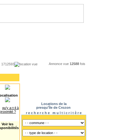
Annonce vue
12588
fois
1712593
location vue
ocalisation
Locations de la
presqu'île de Crozon
qu'y a-t-il à
proximité ?
r e c h e r c h e m u l t i c r i t è r e
Voir les
sponibilités