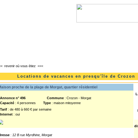
l
Lanvéoc
Landévennec
Telgruc-sur-mer
<<
revenir où vous étiez
<<<
Locations de vacances en presqu'île de Crozon
aison proche de la plage de Morgat, quartier résidentiel
L
nnonce n° 496
Commune
: Crozon - Morgat
Capacité
: 4 personnes
Type
: maison mitoyenne
Tarif
: de 480 à 660 € par semaine
Internet
: oui
di
dresse
:
12 B rue Myrdhine, Morgat