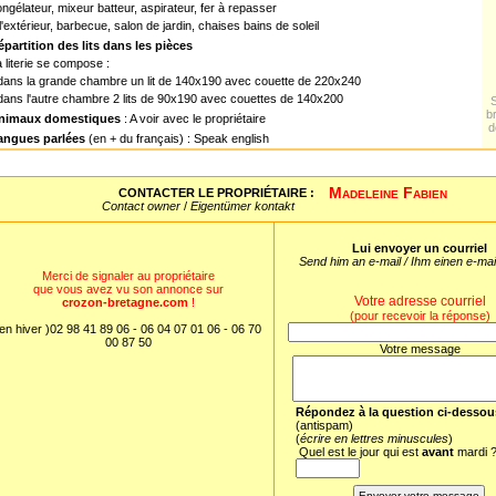
ngélateur, mixeur batteur, aspirateur, fer à repasser
l'extérieur, barbecue, salon de jardin, chaises bains de soleil
épartition des lits dans les pièces
 literie se compose :
 dans la grande chambre un lit de 140x190 avec couette de 220x240
dans l'autre chambre 2 lits de 90x190 avec couettes de 140x200
b
nimaux domestiques
: A voir avec le propriétaire
d
angues parlées
(en + du français) : Speak english
Madeleine Fabien
CONTACTER LE PROPRIÉTAIRE :
Contact owner
/
Eigentümer kontakt
Lui envoyer un courriel
Send him an e-mail / Ihm einen e-ma
Merci de signaler au propriétaire
que vous avez vu son annonce sur
Votre adresse courriel
crozon-bretagne.com
!
(pour recevoir la réponse)
en hiver )02 98 41 89 06 - 06 04 07 01 06 - 06 70
00 87 50
Votre message
Répondez à la question ci-dessou
(antispam)
(
écrire en lettres minuscules
)
Quel est le jour qui est
avant
mardi 