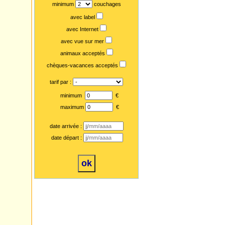
minimum
couchages
avec label
avec Internet
avec vue sur mer
animaux acceptés
chèques-vacances acceptés
tarif par :
minimum
€
maximum
€
date arrivée :
date départ :