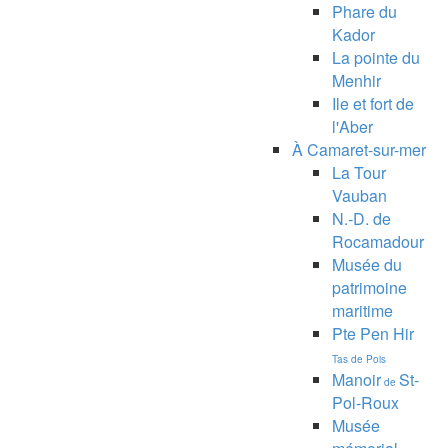
Phare du
Kador
La pointe du
Menhir
Ile et fort de
l'Aber
À Camaret-sur-mer
La Tour
Vauban
N.-D. de
Rocamadour
Musée du
patrimoine
maritime
Pte Pen Hir
Tas de Pois
Manoir
St-
de
Pol-Roux
Musée