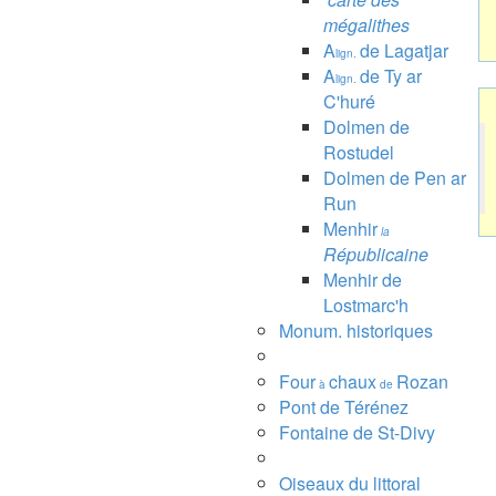
mégalithes
A
de Lagatjar
lign.
A
de Ty ar
lign.
C'huré
Dolmen de
Rostudel
Dolmen de Pen ar
Run
Menhir
la
Républicaine
Menhir de
Lostmarc'h
Monum. historiques
Four
chaux
Rozan
à
de
Pont de Térénez
Fontaine de St-Divy
Oiseaux du littoral