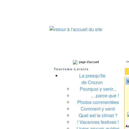
Presqu'île de Crozon : tourisme et infos pratiques
Crozon
Camaret-sur-mer
Roscanvel
Argo
<
page d'accueil
Tourisme-Loisirs
La presqu'île
de Crozon
M
Pourquoi y venir...
A
... parce que !
Photos commentées
Comment y venir
Quel est le climat ?
! Vacances festives !
A
Livres-revues-guides