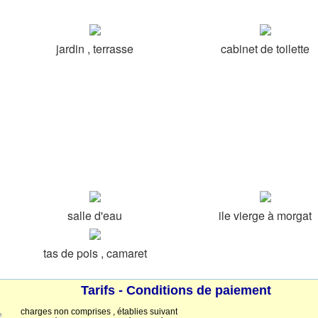
jardin , terrasse
cabinet de toilette
salle d'eau
ile vierge à morgat
tas de pois , camaret
Tarifs - Conditions de paiement
charges non comprises , établies suivant