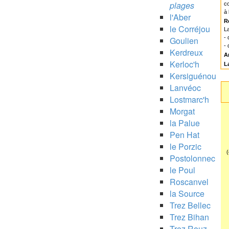
plages
co
à 
l'Aber
R
le Corréjou
La
-
Goulien
- 
Kerdreux
A
Kerloc'h
L
Kersiguénou
Lanvéoc
Lostmarc'h
Morgat
la Palue
Pen Hat
le Porzic
(
Postolonnec
le Poul
Roscanvel
la Source
Trez Bellec
Trez Bihan
Trez Rouz