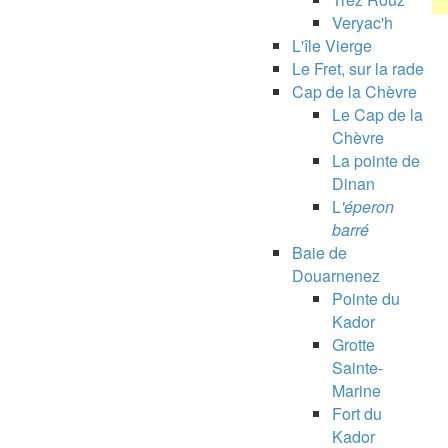
Veryac'h
L'île Vierge
Le Fret, sur la rade
Cap de la Chèvre
Le Cap de la
Chèvre
La pointe de
Dinan
L
'éperon
barré
Baie de
Douarnenez
Pointe du
Kador
Grotte
Sainte-
Marine
Fort du
Kador