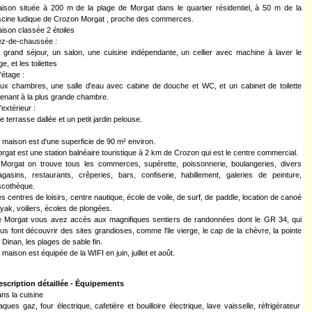
ison située à 200 m de la plage de Morgat dans le quartier résidentiel, à 50 m de la
scine ludique de Crozon Morgat , proche des commerces.
ison classée 2 étoiles
z-de-chaussée :
 grand séjour, un salon, une cuisine indépendante, un cellier avec machine à laver le
nge, et les toilettes
l'étage :
ux chambres, une salle d'eau avec cabine de douche et WC, et un cabinet de toilette
tenant à la plus grande chambre.
l'extérieur :
e terrasse dallée et un petit jardin pelouse.
 maison est d'une superficie de 90 m² environ.
rgat est une station balnéaire touristique à 2 km de Crozon qui est le centre commercial.
Morgat on trouve tous les commerces, supérette, poissonnerie, boulangeries, divers
gasins, restaurants, crêperies, bars, confiserie, habillement, galeries de peinture,
scothèque.
s centres de loisirs, centre nautique, école de voile, de surf, de paddle, location de canoé
yak, voiliers, écoles de plongées.
 Morgat vous avez accès aux magnifiques sentiers de randonnées dont le GR 34, qui
us font découvrir des sites grandioses, comme l'ile vierge, le cap de la chèvre, la pointe
 Dinan, les plages de sable fin.
 maison est équipée de la WIFI en juin, juillet et août.
escription détaillée - Équipements
ns la cuisine
aques gaz, four électrique, cafetière et bouilloire électrique, lave vaisselle, réfrigérateur