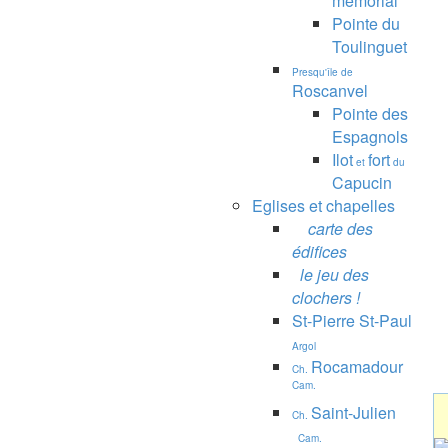
mémorial
Pointe du
Toulinguet
Presqu'île de
Roscanvel
Pointe des
Espagnols
Ilot
fort
et
du
Capucin
Eglises et chapelles
carte des
édifices
le jeu des
clochers !
St-Pierre St-Paul
Argol
Rocamadour
Ch.
Cam.
Saint-Julien
Ch.
Cam.