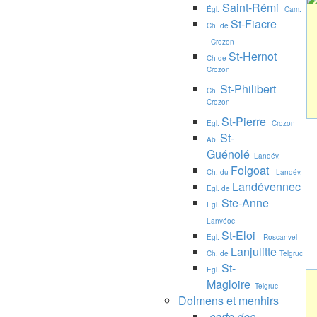
Saint-Rémi
Égl.
Cam.
St-Fiacre
Ch. de
Crozon
St-Hernot
Ch de
Crozon
St-Philibert
Ch.
Crozon
St-Pierre
Egl.
Crozon
St-
Ab.
Guénolé
Landév.
Folgoat
Ch. du
Landév.
Landévennec
Egl. de
Ste-Anne
Egl.
Lanvéoc
St-Eloi
Egl.
Roscanvel
Lanjulitte
Ch. de
Telgruc
St-
Egl.
Magloire
Telgruc
Dolmens et menhirs
carte des