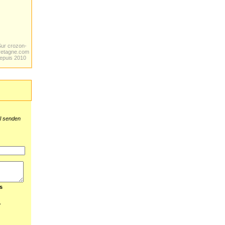
Sur crozon-
retagne.com
epuis 2010
il senden
s
?