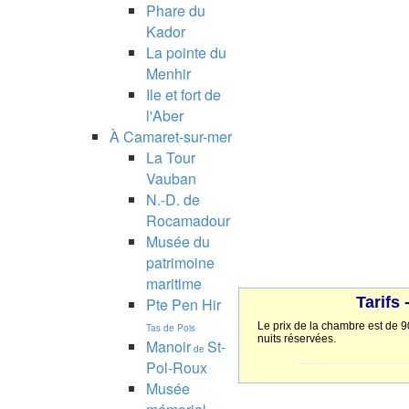
Phare du
Kador
La pointe du
Menhir
Ile et fort de
l'Aber
À Camaret-sur-mer
La Tour
Vauban
N.-D. de
Rocamadour
Musée du
patrimoine
maritime
Tarifs
Pte Pen Hir
Le prix de la chambre est de 9
Tas de Pois
nuits réservées.
Manoir
St-
de
Pol-Roux
Musée