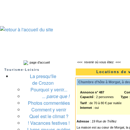
Presqu'île de Crozon : tourisme et infos pratiques
Crozon
Camaret-sur-mer
Roscanvel
Argol
Lanvéoc
Landévennec
<<<
revenir où vous étiez
<<<
page d'accueil
Tourisme-Loisirs
Locations de 
La presqu'île
de Crozon
Chambre d'hôte à Morgat, à deu
Pourquoi y venir...
Annonce n° 487
Co
... parce que !
Capacité
: 2 personnes
Type
:
Photos commentées
Tarif
: de 70 à 80 € par nuitée
Internet
: oui
Comment y venir
Quel est le climat ?
! Vacances festives !
Adresse
:
19 Rue de Tréflez
La maison est au cœur de Morgat, la p
Livres-revues-guides