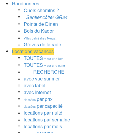
Randonnées
Quels chemins ?
Sentier côtier GR34
Pointe de Dinan
Bois du Kador
Villas balnéaires Morgat
Grèves de la rade
Locations vacances
TOUTES -
sur une liste
TOUTES -
sur une carte
RECHERCHE
avec vue sur mer
avec label
avec Internet
par prix
classées
par capacité
classées
locations par nuité
locations par semaine
locations par mois