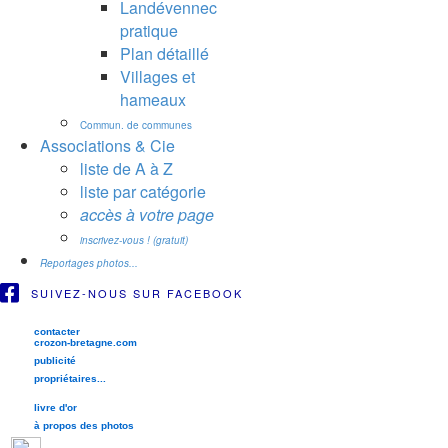
Landévennec
pratique
Plan détaillé
Villages et
hameaux
Commun. de communes
Associations & Cie
liste de A à Z
liste par catégorie
accès à votre page
inscrivez-vous ! (gratuit)
Reportages photos...
SUIVEZ-NOUS SUR FACEBOOK
contacter
crozon-bretagne.com
publicité
propriétaires...
livre d'or
à propos des photos