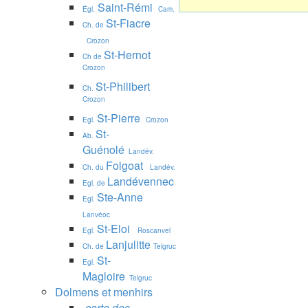
Saint-Rémi
Égl.
Cam.
St-Fiacre
Ch. de
Crozon
St-Hernot
Ch de
Crozon
St-Philibert
Ch.
Crozon
St-Pierre
Egl.
Crozon
St-
Ab.
Guénolé
Landév.
Folgoat
Ch. du
Landév.
Landévennec
Egl. de
Ste-Anne
Egl.
Lanvéoc
St-Eloi
Egl.
Roscanvel
Lanjulitte
Ch. de
Telgruc
St-
Egl.
Magloire
Telgruc
Dolmens et menhirs
carte des