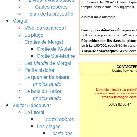
La chambre fait 20 m² et vous dispose
Cartes-repères
compris dans le tarif. Parking gratuit.
plan de la presqu'île
Vue mer de la chambre.
Morgat
Vive les vacances !
Description détaillée - Équipemen
La plage
Salle de bain privative avec WC à pro
Grottes de Morgat
Répartition des lits dans les pièce
Le lit fait 180/200, possibilité de tran
Grotte de l'Autel
Animaux domestiques
: A voir avec
Grotte Ste-Marine
Les
Mardis
de Morgat
CONTACTER 
Petite histoire
Contact owner
/
Le quartier balnéaire
photos rando
Le bois du Kador
Merci de signaler au proprié
que vous avez vu son annon
photos rando
crozon-bretagne.com
Visiter
découvrir
06 89 82 30 47
et
Le littoral
carte-repères
Les plages
carte des