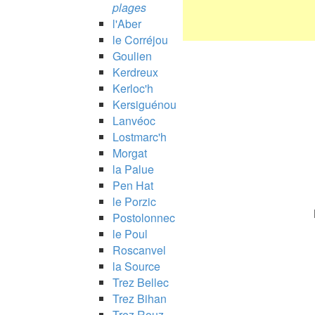
plages
l'Aber
le Corréjou
Goulien
Kerdreux
Kerloc'h
Kersiguénou
Lanvéoc
Lostmarc'h
Morgat
la Palue
Pen Hat
le Porzic
Postolonnec
le Poul
Roscanvel
la Source
Trez Bellec
Trez Bihan
Trez Rouz