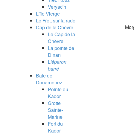
Veryac'h
L'île Vierge
Le Fret, sur la rade
Morg
Cap de la Chèvre
Le Cap de la
Chèvre
La pointe de
Dinan
L
'éperon
barré
Baie de
Douarnenez
Pointe du
Kador
Grotte
Sainte-
Marine
Fort du
Kador