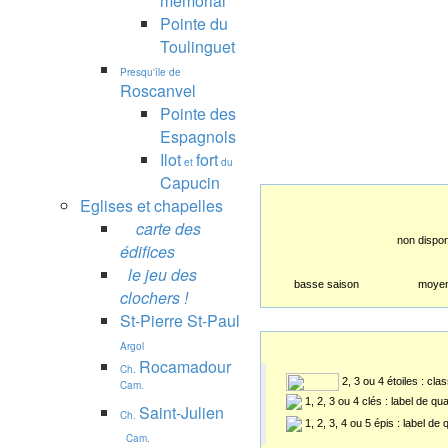
mémorial
Pointe du
Toulinguet
Presqu'île de
Roscanvel
Pointe des
Espagnols
Ilot
fort
et
du
Capucin
Eglises et chapelles
carte des
non dispon
édifices
le jeu des
basse saison
moyen
clochers !
St-Pierre St-Paul
Argol
Rocamadour
Ch.
2, 3 ou 4 étoiles : cl
Cam.
1, 2, 3 ou 4 clés : label de qu
Saint-Julien
Ch.
1, 2, 3, 4 ou 5 épis : label de
Cam.