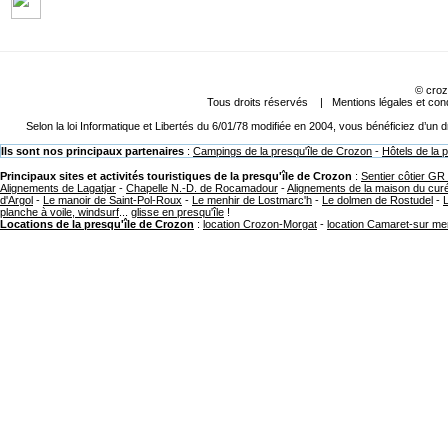
©
croz
Tous droits réservés |
Mentions légales et cond
Selon la loi Informatique et Libertés du 6/01/78 modifiée en 2004, vous bénéficiez d’un
Ils sont nos principaux partenaires
:
Campings de la presqu'île de Crozon
-
Hôtels de la 
Principaux sites et activités touristiques de la presqu'île de Crozon
:
Sentier côtier GR
Alignements de Lagatjar
-
Chapelle N.-D. de Rocamadour
-
Alignements de la maison du cur
d'Argol
-
Le manoir de Saint-Pol-Roux
-
Le menhir de Lostmarc'h
-
Le dolmen de Rostudel
-
planche à voile, windsurf
...
glisse en presqu'île
!
Locations de la presqu'île de Crozon
:
location Crozon-Morgat
-
location Camaret-sur me