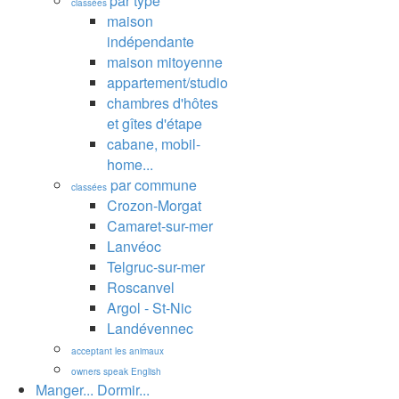
par type
classées
maison
indépendante
maison mitoyenne
appartement/studio
chambres d'hôtes
et gîtes d'étape
cabane, mobil-
home...
par commune
classées
Crozon-Morgat
Camaret-sur-mer
Lanvéoc
Telgruc-sur-mer
Roscanvel
Argol - St-Nic
Landévennec
acceptant les animaux
owners speak English
Manger... Dormir...