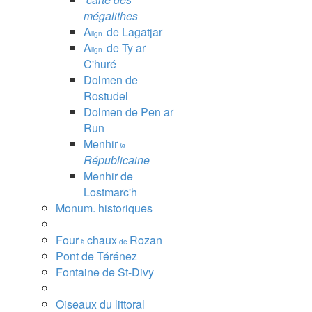
mégalithes
A
de Lagatjar
lign.
A
de Ty ar
lign.
C'huré
Dolmen de
Rostudel
Dolmen de Pen ar
Run
Menhir
la
Républicaine
Menhir de
Lostmarc'h
Monum. historiques
Four
chaux
Rozan
à
de
Pont de Térénez
Fontaine de St-Divy
Oiseaux du littoral