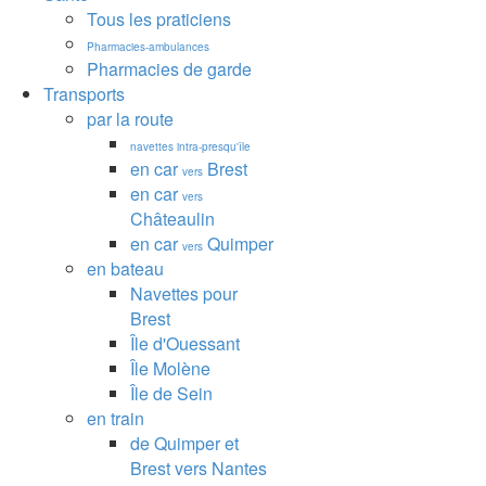
Tous les praticiens
Pharmacies-ambulances
Pharmacies de garde
Transports
par la route
navettes intra-presqu'île
en car
Brest
vers
en car
vers
Châteaulin
en car
Quimper
vers
en bateau
Navettes pour
Brest
Île d'Ouessant
Île Molène
Île de Sein
en train
de Quimper et
Brest vers Nantes