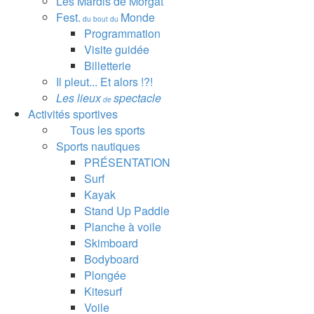
Les Mardis de Morgat
Fest.
Monde
du bout du
Programmation
Visite guidée
Billetterie
Il pleut... Et alors !?!
Les lieux
spectacle
de
Activités sportives
Tous les sports
Sports nautiques
PRÉSENTATION
Surf
Kayak
Stand Up Paddle
Planche à voile
Skimboard
Bodyboard
Plongée
Kitesurf
Voile