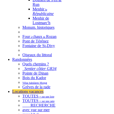
Run
Menhir
la
Républicaine
Menhir de
Lostmarc'h
Monum. historiques
Four
chaux
Rozan
à
de
Pont de Térénez
Fontaine de St-Divy
Oiseaux du littoral
Randonnées
Quels chemins ?
Sentier côtier GR34
Pointe de Dinan
Bois du Kador
Villas balnéaires Morgat
Grèves de la rade
Locations vacances
TOUTES -
sur une liste
TOUTES -
sur une carte
RECHERCHE
avec vue sur mer