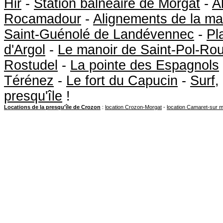
Hir
-
Station balnéaire de Morgat
-
A
Rocamadour
-
Alignements de la ma
Saint-Guénolé de Landévennec
-
Pl
d'Argol
-
Le manoir de Saint-Pol-Ro
Rostudel
-
La pointe des Espagnols
Térénez
-
Le fort du Capucin
-
Surf
,
presqu'île
!
Locations de la presqu'île de Crozon
:
location Crozon-Morgat
-
location Camaret-sur 