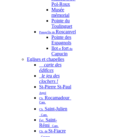
Pol-Roux
Musée
mémorial
Pointe du
Toulinguet
Roscanvel
Presqu'île de
Pointe des
Espagnols
Ilot
fort
et
du
Capucin
Eglises et chapelles
carte des
édifices
le jeu des
clochers !
St-Pierre St-Paul
Argol
Rocamadour
Ch.
Cam.
Saint-Julien
Ch.
Cam.
Saint-
Égl.
Rémi
Cam.
St-Fiacre
Ch. de
Crozon