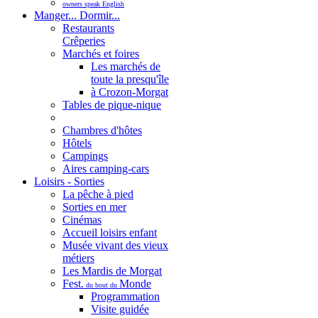
owners speak English
Manger... Dormir...
Restaurants
Crêperies
Marchés et foires
Les marchés de
toute la presqu'île
à Crozon-Morgat
Tables de pique-nique
Chambres d'hôtes
Hôtels
Campings
Aires camping-cars
Loisirs - Sorties
La pêche à pied
Sorties en mer
Cinémas
Accueil loisirs enfant
Musée vivant des vieux
métiers
Les Mardis de Morgat
Fest.
Monde
du bout du
Programmation
Visite guidée