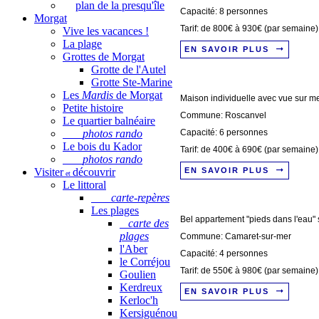
plan de la presqu'île
Capacité: 8 personnes
Morgat
Tarif: de 800€ à 930€ (par semaine)
Vive les vacances !
La plage
EN SAVOIR PLUS
Grottes de Morgat
Grotte de l'Autel
Grotte Ste-Marine
Les
Mardis
de Morgat
Maison individuelle avec vue sur m
Petite histoire
Commune: Roscanvel
Le quartier balnéaire
photos rando
Capacité: 6 personnes
Le bois du Kador
Tarif: de 400€ à 690€ (par semaine)
photos rando
Visiter
découvrir
EN SAVOIR PLUS
et
Le littoral
carte-repères
Les plages
Bel appartement "pieds dans l'eau" 
carte des
plages
Commune: Camaret-sur-mer
l'Aber
Capacité: 4 personnes
le Corréjou
Tarif: de 550€ à 980€ (par semaine)
Goulien
Kerdreux
EN SAVOIR PLUS
Kerloc'h
Kersiguénou