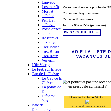
Lanvéoc
Lostmarc'h
Maison néo bretonne proche du GR
Morgat
Commune: Telgruc-sur-mer
la Palue
Capacité: 8 personnes
Pen Hat
le Porzic
Tarif: de 90€ à 150€ (par nuitée)
Postolonnec
EN SAVOIR PLUS
le Poul
Roscanvel
la Source
Trez Bellec
Trez Bihan
VOIR LA LISTE 
Trez Rouz
VACANCES DE
Veryac'h
L'île Vierge
Le Fret, sur la rade
Cap de la Chèvre
Le Cap de la
Chèvre
La pointe de
Dinan
L
'éperon
Et si notre location
n°
68
était...
barré
Baie de
...le décor de vos vacances ?
Douarnenez