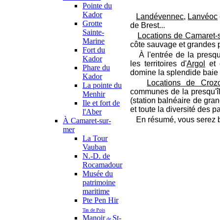
Pointe du
Kador
Landévennec
,
Lanvéoc
Grotte
de Brest...
Sainte-
Locations de Camaret-
Marine
côte sauvage et grandes 
Fort du
À l'entrée de la presqu'
Kador
les territoires d'
Argol
et
Phare du
domine la splendide baie
Kador
Locations de Croz
La pointe du
communes de la presqu'îl
Menhir
(station balnéaire de gra
Ile et fort de
et toute la diversité des p
l'Aber
En résumé, vous serez bi
À Camaret-sur-
mer
La Tour
Vauban
N.-D. de
Rocamadour
Musée du
patrimoine
maritime
Pte Pen Hir
Tas de Pois
Manoir
St-
de