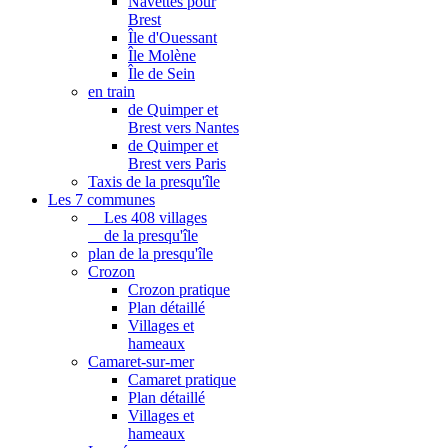
Navettes pour
Brest
Île d'Ouessant
Île Molène
Île de Sein
en train
de Quimper et
Brest vers Nantes
de Quimper et
Brest vers Paris
Taxis de la presqu'île
Les 7 communes
Les 408 villages
de la presqu'île
plan de la presqu'île
Crozon
Crozon pratique
Plan détaillé
Villages et
hameaux
Camaret-sur-mer
Camaret pratique
Plan détaillé
Villages et
hameaux