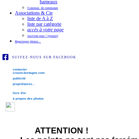
hameaux
Commun. de communes
Associations & Cie
liste de A à Z
liste par catégorie
accès à votre page
inscrivez-vous ! (gratuit)
Reportages photos...
SUIVEZ-NOUS SUR FACEBOOK
contacter
crozon-bretagne.com
publicité
propriétaires...
livre d'or
à propos des photos
ATTENTION !