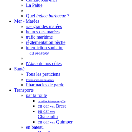
La Palue
Quel
indice barbecue
?
Mer - Marées
grandes marées
coeff.
heures des marées
trafic maritime
règlementation pêche
interdiction sanitaire
au
06/08/2026
l'
Alien
de nos côtes
Santé
Tous les praticiens
Pharmacies-ambulances
Pharmacies de garde
Transports
par la route
navettes intra-presqu'île
en car
Brest
vers
en car
vers
Châteaulin
en car
Quimper
vers
en bateau