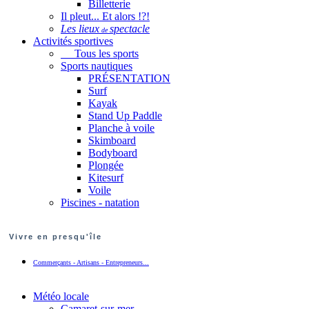
Billetterie
Il pleut... Et alors !?!
Les lieux
spectacle
de
Activités sportives
Tous les sports
Sports nautiques
PRÉSENTATION
Surf
Kayak
Stand Up Paddle
Planche à voile
Skimboard
Bodyboard
Plongée
Kitesurf
Voile
Piscines - natation
Vivre en presqu'île
Commerçants - Artisans - Entrepreneurs...
Météo locale
Camaret-sur-mer