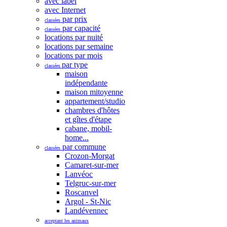
avec label
avec Internet
par prix
classées
par capacité
classées
locations par nuité
locations par semaine
locations par mois
par type
classées
maison
indépendante
maison mitoyenne
appartement/studio
chambres d'hôtes
et gîtes d'étape
cabane, mobil-
home...
par commune
classées
Crozon-Morgat
Camaret-sur-mer
Lanvéoc
Telgruc-sur-mer
Roscanvel
Argol - St-Nic
Landévennec
acceptant les animaux