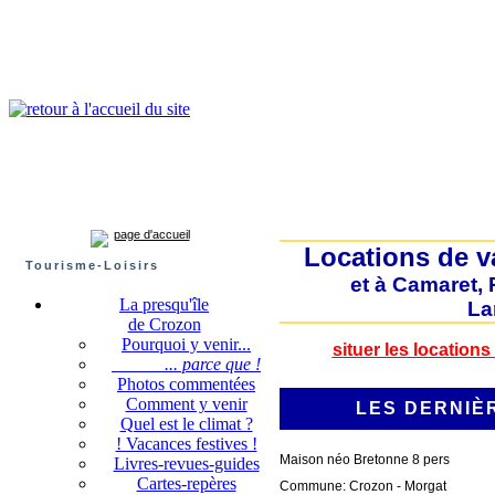
Presqu'île de Crozon : tourisme et infos pratiques
Crozon
Camaret-sur-mer
Roscanvel
Argol
Lanvéoc
Landévennec
page d'accueil
Locations de v
Tourisme-Loisirs
et à Camaret,
La presqu'île
La
de Crozon
Pourquoi y venir...
situer les locations
... parce que !
Photos commentées
Comment y venir
LES DERNIÈ
Quel est le climat ?
! Vacances festives !
Maison néo Bretonne 8 pers
Livres-revues-guides
Cartes-repères
Commune: Crozon - Morgat