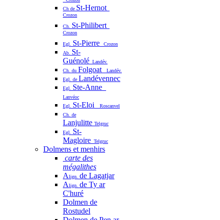
St-Hernot
Ch de
Crozon
St-Philibert
Ch.
Crozon
St-Pierre
Egl.
Crozon
St-
Ab.
Guénolé
Landév.
Folgoat
Ch. du
Landév.
Landévennec
Egl. de
Ste-Anne
Egl.
Lanvéoc
St-Eloi
Egl.
Roscanvel
Ch. de
Lanjulitte
Telgruc
St-
Egl.
Magloire
Telgruc
Dolmens et menhirs
carte des
mégalithes
A
de Lagatjar
lign.
A
de Ty ar
lign.
C'huré
Dolmen de
Rostudel
Dolmen de Pen ar