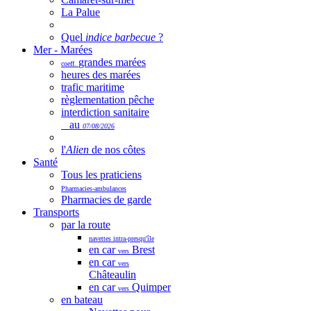
La Palue
Quel
indice barbecue
?
Mer - Marées
grandes marées
coeff.
heures des marées
trafic maritime
règlementation pêche
interdiction sanitaire
au
07/08/2026
l'
Alien
de nos côtes
Santé
Tous les praticiens
Pharmacies-ambulances
Pharmacies de garde
Transports
par la route
navettes intra-presqu'île
en car
Brest
vers
en car
vers
Châteaulin
en car
Quimper
vers
en bateau