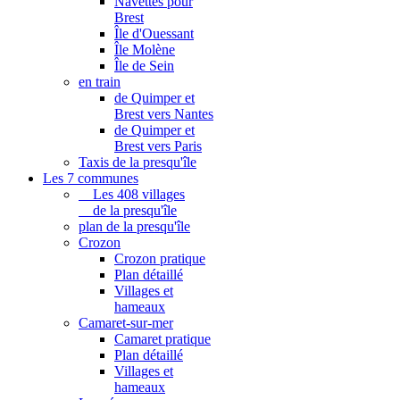
Navettes pour
Brest
Île d'Ouessant
Île Molène
Île de Sein
en train
de Quimper et
Brest vers Nantes
de Quimper et
Brest vers Paris
Taxis de la presqu'île
Les 7 communes
Les 408 villages
de la presqu'île
plan de la presqu'île
Crozon
Crozon pratique
Plan détaillé
Villages et
hameaux
Camaret-sur-mer
Camaret pratique
Plan détaillé
Villages et
hameaux