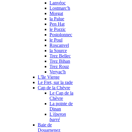
Lanvéoc
Lostmarc'h
Morgat
la Palue
Pen Hat
le Porzic
Postolonnec
le Poul
Roscanvel
la Source
Trez Bellec
Trez Bihan
Trez Rouz
Veryac'h
L'île Vierge
Le Fret, sur la rade
Cap de la Chèvre
Le Cap de la
Chèvre
La pointe de
Dinan
L
'éperon
barré
Baie de
Douarnenez