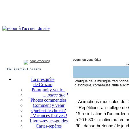
Presqu'île de Crozon : tourisme et infos pratiques
Crozon
Camaret-sur-mer
Roscanvel
Argol
Lanvéoc
Landévennec
revenir où vous étiez
page d'accueil
une
Tourisme-Loisirs
La presqu'île
Pratique de la musique traditionnel
de Crozon
diatonique, cornemuse, flute aux m
Pourquoi y venir...
... parce que !
Photos commentées
- Animations musicales de fê
Comment y venir
- Répétitions au collège de
Quel est le climat ?
19 h : initiation à l'accordéo
! Vacances festives !
à 20 h 30 : initiation au bret
Livres-revues-guides
30 : danse bretonne / le jeudi
Cartes-repères