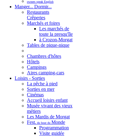
owners speak English
Manger... Dormir...
Restaurants
Crêperies
Marchés et foires
Les marchés de
toute la presqu'île
à Crozon-Morgat
Tables de pique-nique
Chambres d'hôtes
Hôtels
Campings
Aires camping-cars
Loisirs - Sorties
La pêche à pied
Sorties en mer
Cinémas
Accueil loisirs enfant
Musée vivant des vieux
métiers
Les Mardis de Morgat
Fest.
Monde
du bout du
Programmation
Visite guidée