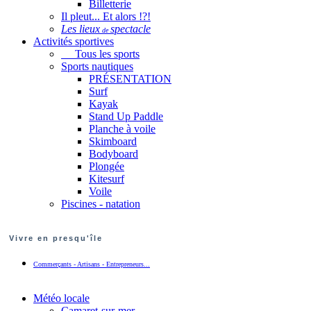
Billetterie
Il pleut... Et alors !?!
Les lieux
spectacle
de
Activités sportives
Tous les sports
Sports nautiques
PRÉSENTATION
Surf
Kayak
Stand Up Paddle
Planche à voile
Skimboard
Bodyboard
Plongée
Kitesurf
Voile
Piscines - natation
Vivre en presqu'île
Commerçants - Artisans - Entrepreneurs...
Météo locale
Camaret-sur-mer