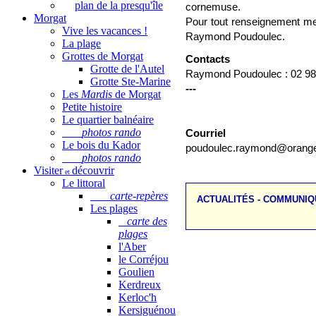
plan de la presqu'île
cornemuse.
Morgat
Pour tout renseignement mer
Vive les vacances !
Raymond Poudoulec.
La plage
Grottes de Morgat
Contacts
Grotte de l'Autel
Raymond Poudoulec : 02 98 
Grotte Ste-Marine
---
Les
Mardis
de Morgat
Petite histoire
Le quartier balnéaire
photos rando
Courriel
Le bois du Kador
poudoulec.raymond@orange
photos rando
Visiter
découvrir
et
Le littoral
carte-repères
ACTUALITÉS - COMMUNI
Les plages
carte des
plages
l'Aber
le Corréjou
Goulien
Kerdreux
Kerloc'h
Kersiguénou