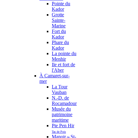
Pointe du
Kador
Grotte
Sainte-
Marine
Fort du
Kador
Phare du
Kador
La pointe du
Menhir
Ile et fort de
l'Aber
À Camaret-sur-
mer
La Tour
Vauban
N.-D. de
Rocamadour
Musée du
patrimoine
maritime
Pte Pen Hir
Tas de Pois
Manoir
St-
de