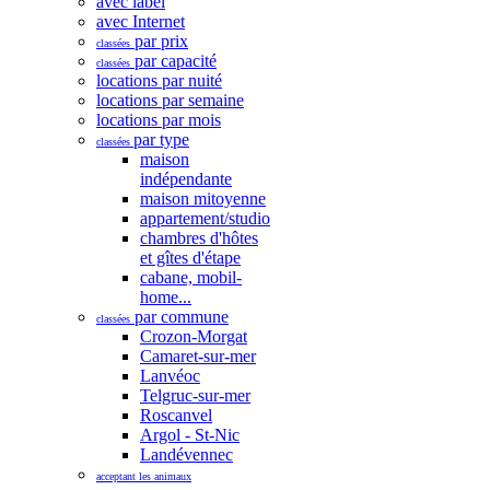
avec label
avec Internet
par prix
classées
par capacité
classées
locations par nuité
locations par semaine
locations par mois
par type
classées
maison
indépendante
maison mitoyenne
appartement/studio
chambres d'hôtes
et gîtes d'étape
cabane, mobil-
home...
par commune
classées
Crozon-Morgat
Camaret-sur-mer
Lanvéoc
Telgruc-sur-mer
Roscanvel
Argol - St-Nic
Landévennec
acceptant les animaux