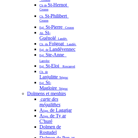
St-Hernot
Ch de
Crozon
St-Philibert
Ch.
Crozon
St-Pierre
Egl.
Crozon
St-
Ab.
Guénolé
Landév.
Folgoat
Ch. du
Landév.
Landévennec
Egl. de
Ste-Anne
Egl.
Lanvéoc
St-Eloi
Egl.
Roscanvel
Ch. de
Lanjulitte
Telgruc
St-
Egl.
Magloire
Telgruc
Dolmens et menhirs
carte des
mégalithes
A
de Lagatjar
lign.
A
de Ty ar
lign.
C'huré
Dolmen de
Rostudel
Dolmen de Pen ar