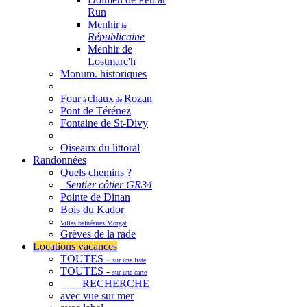
Run
Menhir
la
Républicaine
Menhir de
Lostmarc'h
Monum. historiques
Four
chaux
Rozan
à
de
Pont de Térénez
Fontaine de St-Divy
Oiseaux du littoral
Randonnées
Quels chemins ?
Sentier côtier GR34
Pointe de Dinan
Bois du Kador
Villas balnéaires Morgat
Grèves de la rade
Locations vacances
TOUTES -
sur une liste
TOUTES -
sur une carte
RECHERCHE
avec vue sur mer