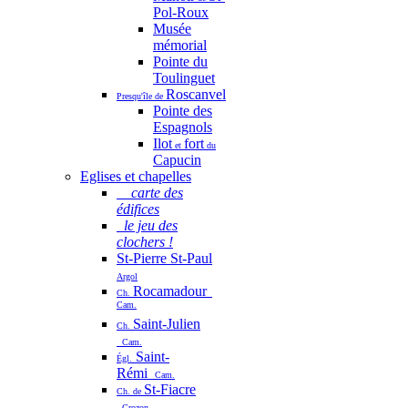
Pol-Roux
Musée
mémorial
Pointe du
Toulinguet
Roscanvel
Presqu'île de
Pointe des
Espagnols
Ilot
fort
et
du
Capucin
Eglises et chapelles
carte des
édifices
le jeu des
clochers !
St-Pierre St-Paul
Argol
Rocamadour
Ch.
Cam.
Saint-Julien
Ch.
Cam.
Saint-
Égl.
Rémi
Cam.
St-Fiacre
Ch. de
Crozon