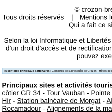
©
crozon-br
Tous droits réservés |
Mentions l
Qui a fait ce s
Selon la loi Informatique et Libert
d’un droit d’accès et de rectificat
pouvez exe
Ils sont nos principaux partenaires
:
Campings de la presqu'île de Crozon
-
Hôtels de 
Principaux sites et activités tour
côtier GR 34
-
Tour Vauban
-
Pointe
Hir
-
Station balnéaire de Morgat
-
A
Rocamadour
-
Alignements de la ma