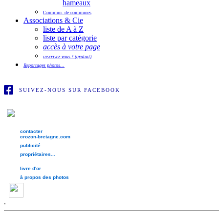
hameaux
Commun. de communes
Associations & Cie
liste de A à Z
liste par catégorie
accès à votre page
inscrivez-vous ! (gratuit)
Reportages photos...
SUIVEZ-NOUS SUR FACEBOOK
contacter
crozon-bretagne.com
publicité
propriétaires...
livre d'or
à propos des photos
.