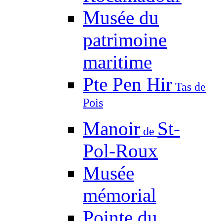
Musée du
patrimoine
maritime
Pte Pen Hir
Tas de
Pois
Manoir
St-
de
Pol-Roux
Musée
mémorial
Pointe du