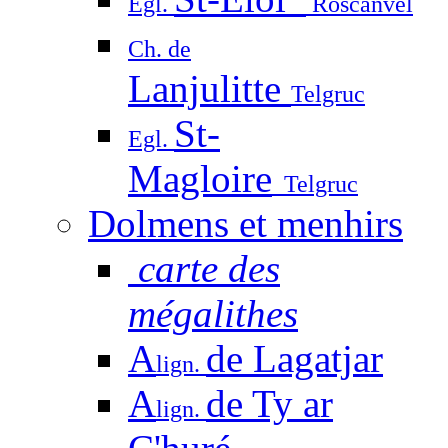
Egl.
Roscanvel
Ch. de
Lanjulitte
Telgruc
St-
Egl.
Magloire
Telgruc
Dolmens et menhirs
carte des
mégalithes
A
de Lagatjar
lign.
A
de Ty ar
lign.