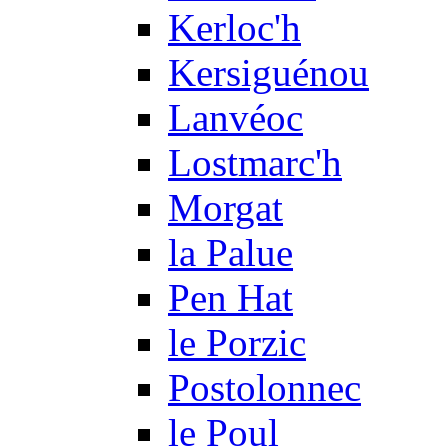
Kerloc'h
Kersiguénou
Lanvéoc
Lostmarc'h
Morgat
la Palue
Pen Hat
le Porzic
Postolonnec
le Poul