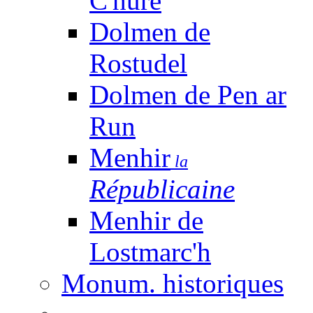
C'huré
Dolmen de
Rostudel
Dolmen de Pen ar
Run
Menhir
la
Républicaine
Menhir de
Lostmarc'h
Monum. historiques