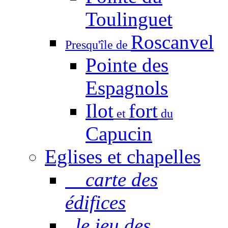
Toulinguet
Roscanvel
Presqu'île de
Pointe des
Espagnols
Ilot
fort
et
du
Capucin
Eglises et chapelles
carte des
édifices
le jeu des