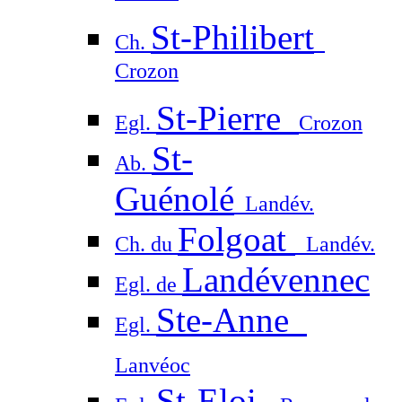
St-Philibert
Ch.
Crozon
St-Pierre
Egl.
Crozon
St-
Ab.
Guénolé
Landév.
Folgoat
Ch. du
Landév.
Landévennec
Egl. de
Ste-Anne
Egl.
Lanvéoc
St-Eloi