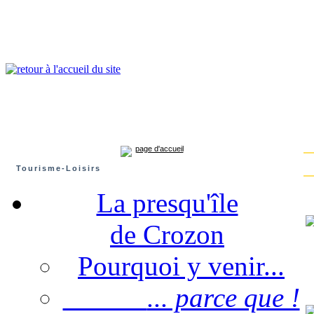
Presqu'île de Crozon : tourisme et infos pratiques
Crozon
Camaret-sur-mer
Roscanvel
Argol
Lanvéoc
Landévennec
page d'accueil
Tourisme-Loisirs
La presqu'île
de Crozon
Pourquoi y venir...
... parce que !