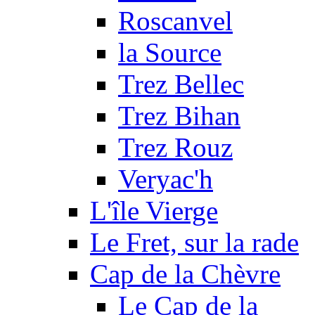
Roscanvel
la Source
Trez Bellec
Trez Bihan
Trez Rouz
Veryac'h
L'île Vierge
Le Fret, sur la rade
Cap de la Chèvre
Le Cap de la