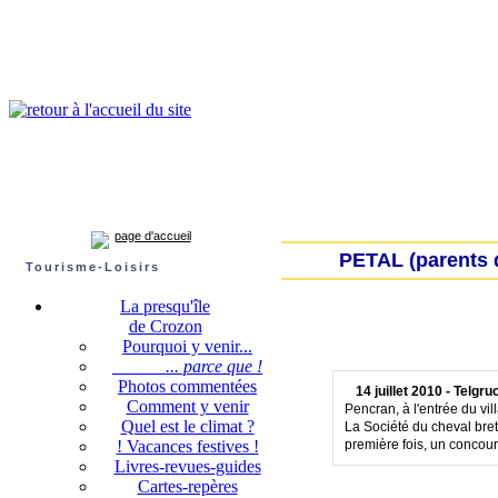
Presqu'île de Crozon : tourisme et infos pratiques
Crozon
Camaret-sur-mer
Roscanvel
Argol
Lanvéoc
Landévennec
page d'accueil
PETAL (parents d
Tourisme-Loisirs
La presqu'île
de Crozon
Pourquoi y venir...
... parce que !
Photos commentées
14 juillet 2010 - Telgru
Comment y venir
Pencran, à l'entrée du vil
Quel est le climat ?
La Société du cheval bret
! Vacances festives !
première fois, un concour
Livres-revues-guides
Cartes-repères