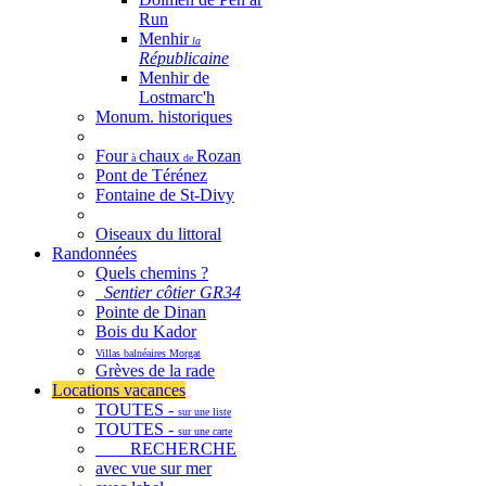
Run
Menhir
la
Républicaine
Menhir de
Lostmarc'h
Monum. historiques
Four
chaux
Rozan
à
de
Pont de Térénez
Fontaine de St-Divy
Oiseaux du littoral
Randonnées
Quels chemins ?
Sentier côtier GR34
Pointe de Dinan
Bois du Kador
Villas balnéaires Morgat
Grèves de la rade
Locations vacances
TOUTES -
sur une liste
TOUTES -
sur une carte
RECHERCHE
avec vue sur mer