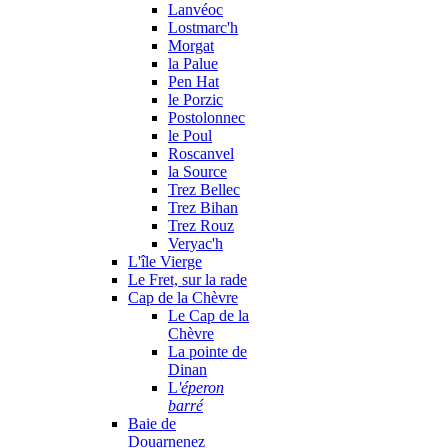
Lanvéoc
Lostmarc'h
Morgat
la Palue
Pen Hat
le Porzic
Postolonnec
le Poul
Roscanvel
la Source
Trez Bellec
Trez Bihan
Trez Rouz
Veryac'h
L'île Vierge
Le Fret, sur la rade
Cap de la Chèvre
Le Cap de la
Chèvre
La pointe de
Dinan
L
'éperon
barré
Baie de
Douarnenez