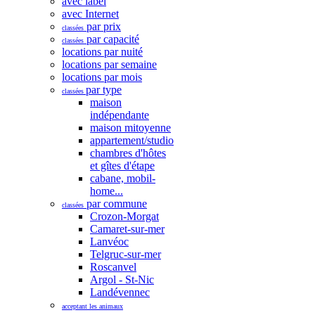
avec label
avec Internet
par prix
classées
par capacité
classées
locations par nuité
locations par semaine
locations par mois
par type
classées
maison
indépendante
maison mitoyenne
appartement/studio
chambres d'hôtes
et gîtes d'étape
cabane, mobil-
home...
par commune
classées
Crozon-Morgat
Camaret-sur-mer
Lanvéoc
Telgruc-sur-mer
Roscanvel
Argol - St-Nic
Landévennec
acceptant les animaux