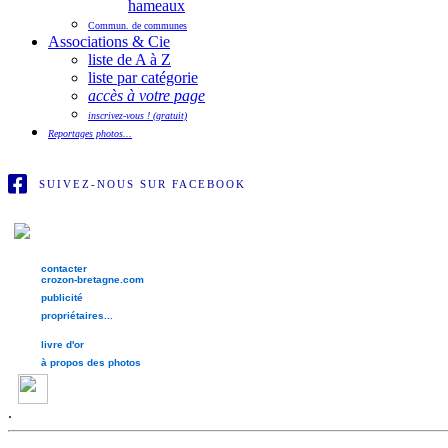
hameaux
Commun. de communes
Associations & Cie
liste de A à Z
liste par catégorie
accès à votre page
inscrivez-vous ! (gratuit)
Reportages photos...
SUIVEZ-NOUS SUR FACEBOOK
contacter
crozon-bretagne.com
publicité
propriétaires...
livre d'or
à propos des photos
.