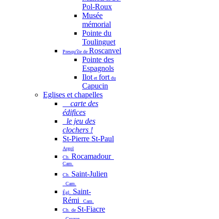
Pol-Roux
Musée
mémorial
Pointe du
Toulinguet
Roscanvel
Presqu'île de
Pointe des
Espagnols
Ilot
fort
et
du
Capucin
Eglises et chapelles
carte des
édifices
le jeu des
clochers !
St-Pierre St-Paul
Argol
Rocamadour
Ch.
Cam.
Saint-Julien
Ch.
Cam.
Saint-
Égl.
Rémi
Cam.
St-Fiacre
Ch. de
Crozon