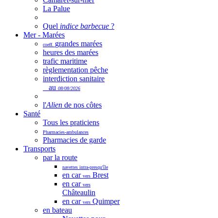
La Palue
Quel
indice barbecue
?
Mer - Marées
grandes marées
coeff.
heures des marées
trafic maritime
règlementation pêche
interdiction sanitaire
au
08/08/2026
l'
Alien
de nos côtes
Santé
Tous les praticiens
Pharmacies-ambulances
Pharmacies de garde
Transports
par la route
navettes intra-presqu'île
en car
Brest
vers
en car
vers
Châteaulin
en car
Quimper
vers
en bateau