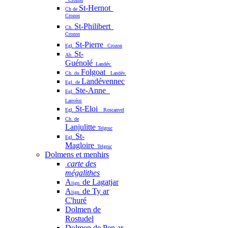
St-Hernot
Ch de
Crozon
St-Philibert
Ch.
Crozon
St-Pierre
Egl.
Crozon
St-
Ab.
Guénolé
Landév.
Folgoat
Ch. du
Landév.
Landévennec
Egl. de
Ste-Anne
Egl.
Lanvéoc
St-Eloi
Egl.
Roscanvel
Ch. de
Lanjulitte
Telgruc
St-
Egl.
Magloire
Telgruc
Dolmens et menhirs
carte des
mégalithes
A
de Lagatjar
lign.
A
de Ty ar
lign.
C'huré
Dolmen de
Rostudel
Dolmen de Pen ar