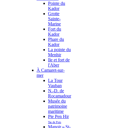
Pointe du
Kador
Grotte
Sainte-
Marine
Fort du
Kador
Phare du
Kador
La pointe du
Menhir
Ile et fort de
l'Aber
À Camaret-sur-
mer
La Tour
Vauban
N.-D. de
Rocamadour
Musée du
patrimoine
maritime
Pte Pen Hir
Tas de Pois
Manoir
St-
de