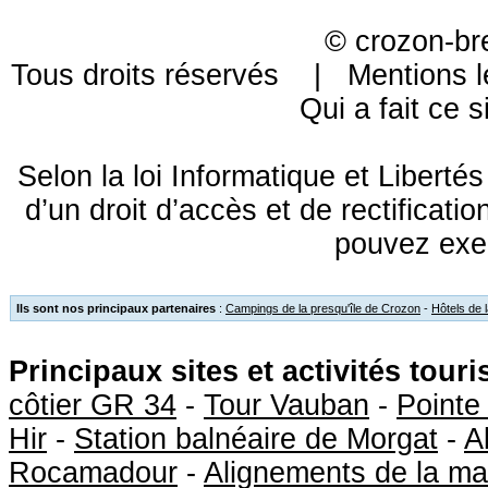
©
crozon-br
Tous droits réservés |
Mentions l
Qui a fait ce s
Selon la loi Informatique et Libert
d’un droit d’accès et de rectificat
pouvez exe
Ils sont nos principaux partenaires
:
Campings de la presqu'île de Crozon
-
Hôtels de 
Principaux sites et activités tour
côtier GR 34
-
Tour Vauban
-
Pointe
Hir
-
Station balnéaire de Morgat
-
A
Rocamadour
-
Alignements de la ma