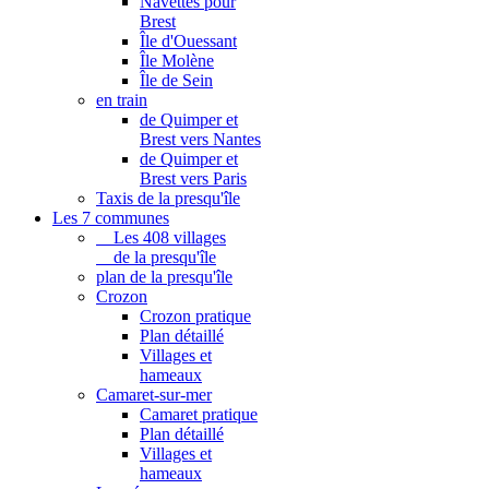
Navettes pour
Brest
Île d'Ouessant
Île Molène
Île de Sein
en train
de Quimper et
Brest vers Nantes
de Quimper et
Brest vers Paris
Taxis de la presqu'île
Les 7 communes
Les 408 villages
de la presqu'île
plan de la presqu'île
Crozon
Crozon pratique
Plan détaillé
Villages et
hameaux
Camaret-sur-mer
Camaret pratique
Plan détaillé
Villages et
hameaux