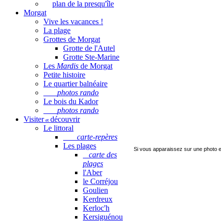
plan de la presqu'île
Morgat
Vive les vacances !
La plage
Grottes de Morgat
Grotte de l'Autel
Grotte Ste-Marine
Les
Mardis
de Morgat
Petite histoire
Le quartier balnéaire
photos rando
Le bois du Kador
photos rando
Visiter
découvrir
et
Le littoral
carte-repères
Les plages
Si vous apparaissez sur une photo e
carte des
plages
l'Aber
le Corréjou
Goulien
Kerdreux
Kerloc'h
Kersiguénou