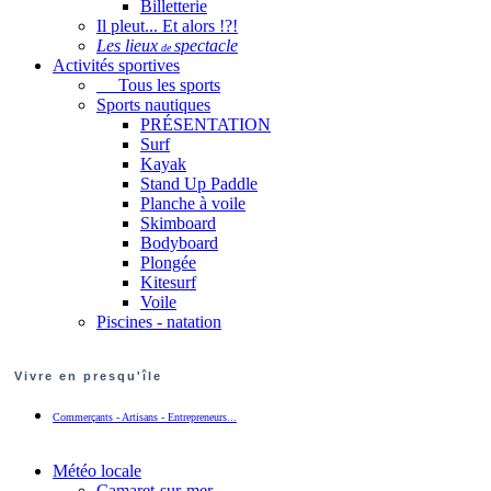
Billetterie
Il pleut... Et alors !?!
Les lieux
spectacle
de
Activités sportives
Tous les sports
Sports nautiques
PRÉSENTATION
Surf
Kayak
Stand Up Paddle
Planche à voile
Skimboard
Bodyboard
Plongée
Kitesurf
Voile
Piscines - natation
Vivre en presqu'île
Commerçants - Artisans - Entrepreneurs...
Météo locale
Camaret-sur-mer