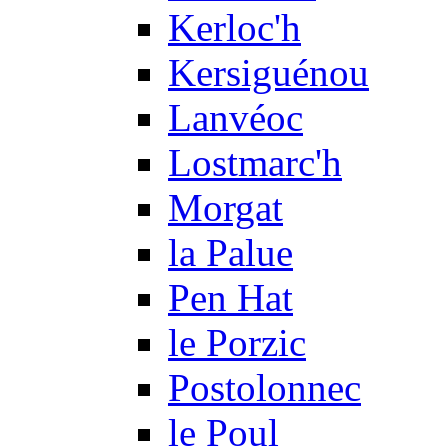
Kerloc'h
Kersiguénou
Lanvéoc
Lostmarc'h
Morgat
la Palue
Pen Hat
le Porzic
Postolonnec
le Poul