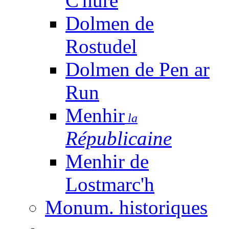
C'huré
Dolmen de
Rostudel
Dolmen de Pen ar
Run
Menhir
la
Républicaine
Menhir de
Lostmarc'h
Monum. historiques