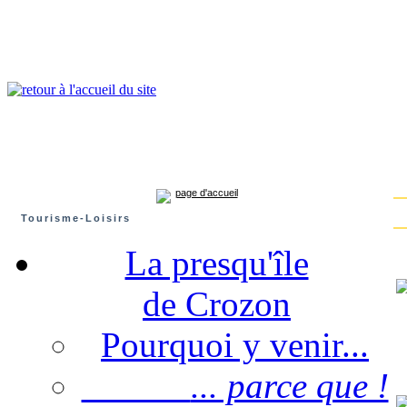
Presqu'île de Crozon : tourisme et infos pratiques
Crozon
Camaret-sur-mer
Roscanvel
Argol
Lanvéoc
Landévennec
page d'accueil
Tourisme-Loisirs
La presqu'île
de Crozon
Pourquoi y venir...
... parce que !