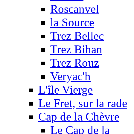
Roscanvel
la Source
Trez Bellec
Trez Bihan
Trez Rouz
Veryac'h
L'île Vierge
Le Fret, sur la rade
Cap de la Chèvre
Le Cap de la