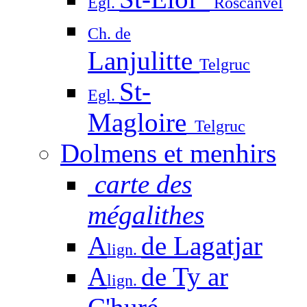
Egl.
Roscanvel
Ch. de
Lanjulitte
Telgruc
St-
Egl.
Magloire
Telgruc
Dolmens et menhirs
carte des
mégalithes
A
de Lagatjar
lign.
A
de Ty ar
lign.