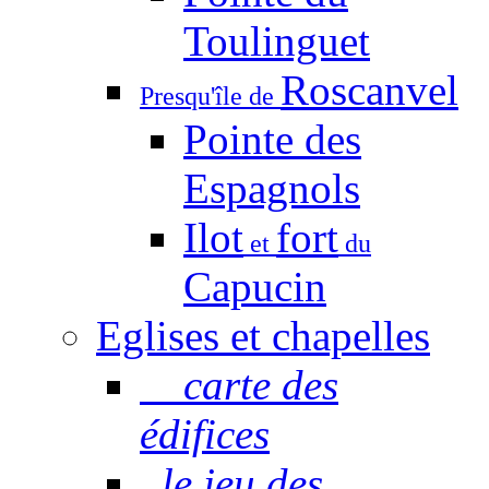
Toulinguet
Roscanvel
Presqu'île de
Pointe des
Espagnols
Ilot
fort
et
du
Capucin
Eglises et chapelles
carte des
édifices
le jeu des