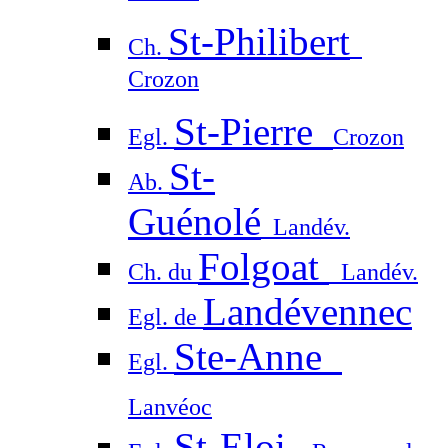
St-Philibert
Ch.
Crozon
St-Pierre
Egl.
Crozon
St-
Ab.
Guénolé
Landév.
Folgoat
Ch. du
Landév.
Landévennec
Egl. de
Ste-Anne
Egl.
Lanvéoc
St-Eloi