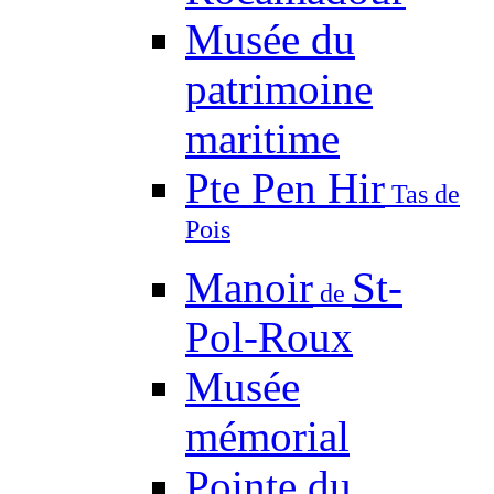
Musée du
patrimoine
maritime
Pte Pen Hir
Tas de
Pois
Manoir
St-
de
Pol-Roux
Musée
mémorial
Pointe du